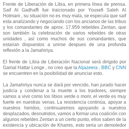
Frente de Liberación de Libia, en primera línea de prensa.
Saif Al Gadhaffi fue traicionado por Yousefi Saleh Al
Hotmani , su situación no es muy mala, se especula que saif
esta analizando y negociando con los ancianos de las tribus
y los comandantes de aprox. 17.959 rebeldes Zentan, que
son también la celebración de varios rebeldes de otras
unidades , así como muchos de sus comandantes, que
estarian dispuestos a unirse despues de una profunda
reflexión a la Jamahiriya.
El frente de Libia de Liberación Nacional será dirigido por
Gamal Hattar Longe , no creo que la
Aljazeera
,
BBC
y
CNN
se encuentren en la posibilidad de anunciar esto.
La Jamahiriya nunca se dará por vencido, han jurado hacer
justicia y condenar a la muerte a los traidores, siempre
vamos a vivir como los libios verde o morir, el verde es muy
fuerte en nuestras venas. La resistencia continúa, apoyar a
nuestros heridos, continuaremos apoyando a nuestros
desplazados, desnutridos, vamos a formar una coalición con
algunos rebeldes Zentan a un cierto punto, ellos saben de la
existencia y ubicación de Khamis, esto seria un demoledor