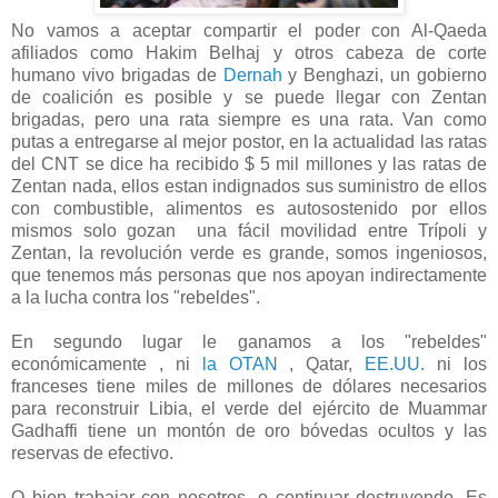
No vamos a aceptar compartir el poder con Al-Qaeda
afiliados como Hakim Belhaj y otros cabeza de corte
humano vivo brigadas de
Dernah
y Benghazi, un gobierno
de coalición es posible y se puede llegar con Zentan
brigadas, pero una rata siempre es una rata.
Van como
putas a entregarse al mejor postor, en la actualidad las ratas
del CNT se dice ha recibido $ 5 mil millones y las ratas de
Zentan nada, ellos estan indignados sus suministro de ellos
con combustible, alimentos es autosostenido por ellos
mismos solo gozan una fácil movilidad entre Trípoli y
Zentan, la revolución verde es grande, somos ingeniosos,
que tenemos más personas que nos apoyan indirectamente
a la lucha contra los "rebeldes".
En segundo lugar le ganamos a los "rebeldes"
económicamente , ni
la OTAN
, Qatar,
EE.UU.
ni los
franceses tiene miles de millones de dólares necesarios
para reconstruir Libia, el verde del ejército de Muammar
Gadhaffi tiene un montón de oro bóvedas ocultos y las
reservas de efectivo.
O bien trabajar con nosotros, o continuar destruyendo. Es